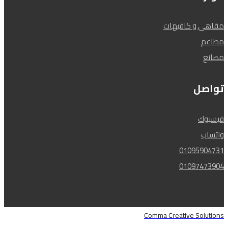
مقاهى و كافيهات
مطاعم
مصانع
تواصل
فيسبوك
واتساب
01095904731
01097473904
Comma Creative Solutions