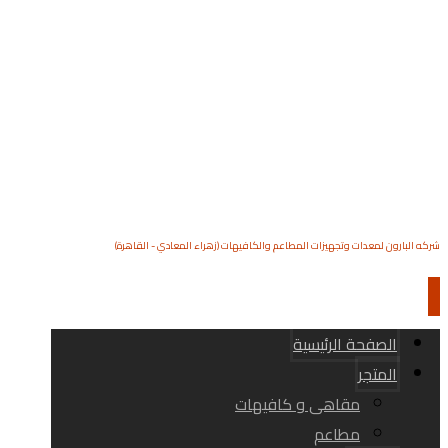
شركه البارون لمعدات وتجهيزات المطاعم والكافيهات (زهراء المعادي - القاهرة)
الصفحة الرئيسية
المتجر
مقاهى و كافيهات
مطاعم