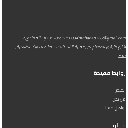
Kmohanad766@gmail.com
01009510003
زهراء المعادى /
شارع كارفور المعراج بين عمارة البنك الاهلى وبنك ال Cib , القاهرة,
مصر
روابط مفيدة
المتجر
من نحن
تواصل معنا
موارد