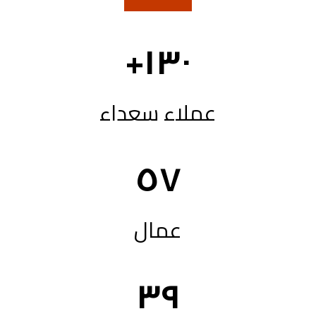
+
١٣٠
عملاء سعداء
٥٧
عمال
٣٩