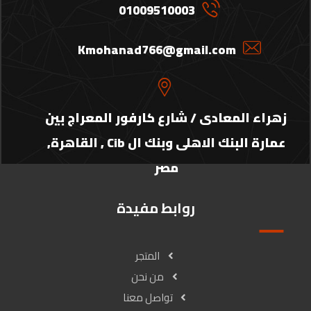
01009510003
Kmohanad766@gmail.com
زهراء المعادى / شارع كارفور المعراج بين
عمارة البنك الاهلى وبنك ال Cib , القاهرة,
مصر
روابط مفيدة
المتجر
من نحن
تواصل معنا