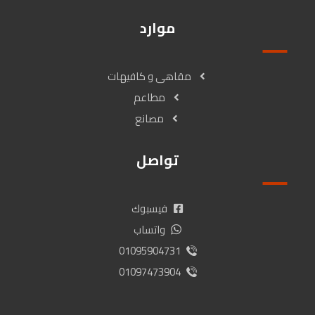
موارد
مقاهى و كافيهات
مطاعم
مصانع
تواصل
فيسبوك
واتساب
01095904731
01097473904