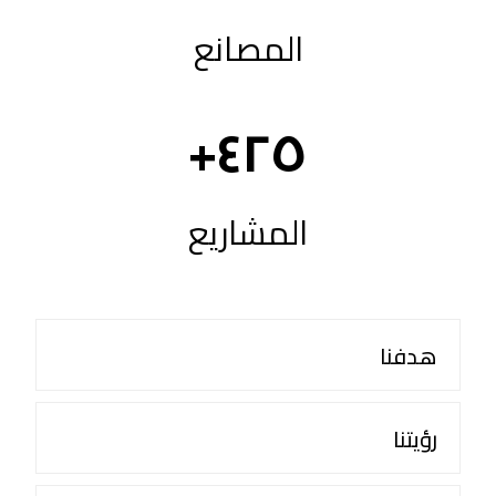
المصانع
+
٤٢٥
المشاريع
هدفنا
رؤيتنا