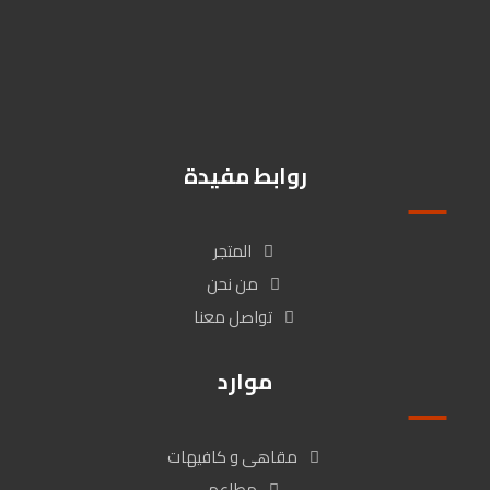
Kmohanad766@gmail.com
01009510003
زهراء المعادى / شارع كارفور المعراج بين عمارة البنك الاهلى وبنك ال
Cib , القاهرة, مصر
روابط مفيدة
المتجر
من نحن
تواصل معنا
موارد
مقاهى و كافيهات
مطاعم