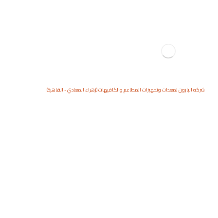
شركه البارون لمعدات وتجهيزات المطاعم والكافيهات (زهراء المعادي - القاهرة)
اعمال
صفحة المقالات
اعمال