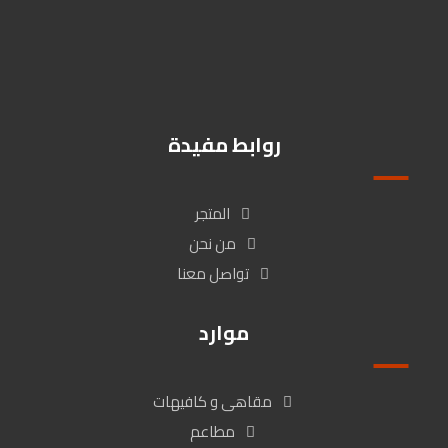
Kmohanad766@gmail.com
01009510003
زهراء المعادى / شارع كارفور المعراج بين عمارة البنك الاهلى وبنك ال
Cib , القاهرة, مصر
روابط مفيدة
المتجر
من نحن
تواصل معنا
موارد
مقاهى و كافيهات
مطاعم