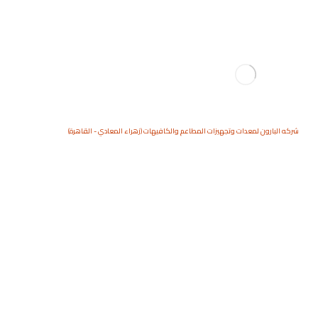
شركه البارون لمعدات وتجهيزات المطاعم والكافيهات (زهراء المعادي - القاهرة)
ماكينة بيتزا كونو
المنتجات
الوافل
ماكينة بيتزا كونو