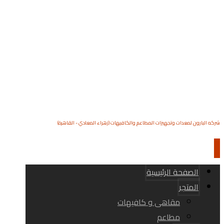
شركه البارون لمعدات وتجهيزات المطاعم والكافيهات (زهراء المعادي - القاهرة)
الصفحة الرئيسية
المتجر
مقاهى و كافيهات
مطاعم