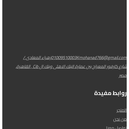
Kmohanad766@gmail.com
01009510003
زهراء المعادى /
شارع كارفور المعراج بين عمارة البنك الاهلى وبنك ال Cib , القاهرة,
مصر
روابط مفيدة
المتجر
من نحن
تواصل معنا