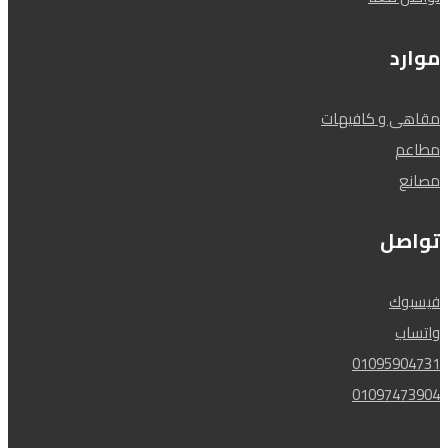
موارد
مقاهى و كافيهات
مطاعم
مصانع
تواصل
فيسبوك
واتساب
01095904731
01097473904