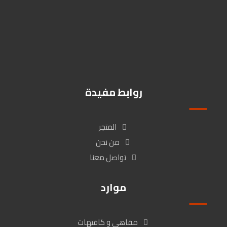
Kmohanad766@gmail.com
01009510003
زهراء المعادى / شارع كارفور المعراج بين عمارة البنك الاهلى وبنك ال
Cib , القاهرة, مصر
روابط مفيدة
المتجر
من نحن
تواصل معنا
موارد
مقاهى و كافيهات