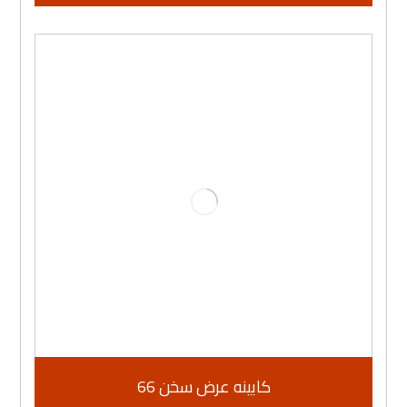
كابينه عرض سخن 66