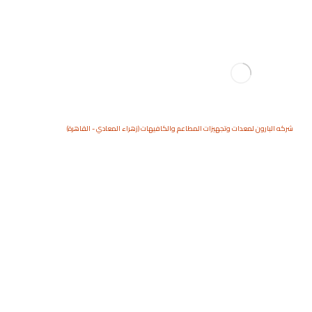
شركه البارون لمعدات وتجهيزات المطاعم والكافيهات (زهراء المعادي - القاهرة)
كابينه عرض سخن كبيرة
للعرض
المنتجات
كابينات عرض سخن
كابينه عرض س
خن كبيرة للعرض