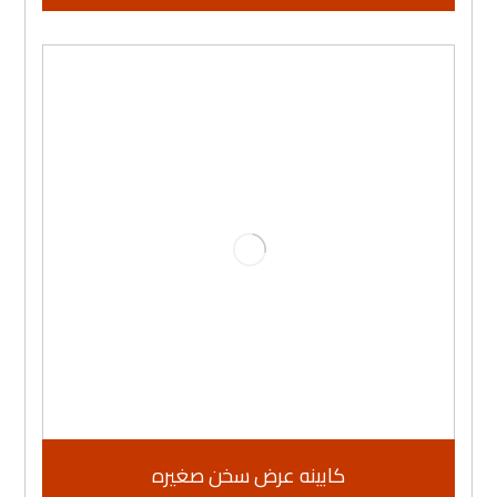
كابينه عرض سخن صغيره