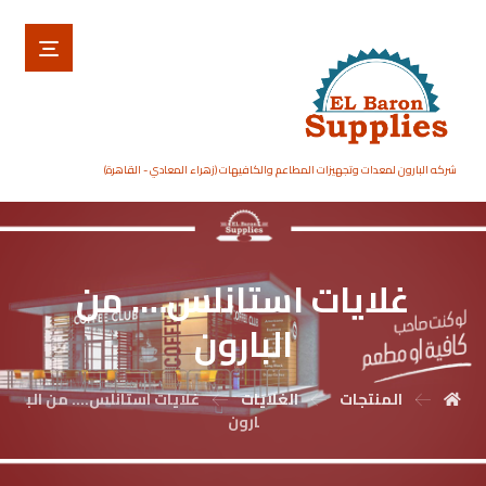
شركه البارون لمعدات وتجهيزات المطاعم والكافيهات (زهراء المعادي - القاهرة)
غلايات استانلس…. من
البارون
المنتجات
الغلايات
غلايات استانلس.... من الب
ارون