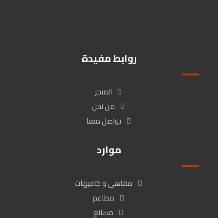
زهراء المعادى / شارع كارفور المعراج بين عمارة البنك الاهلى وبنك ال
Cib , القاهرة, مصر
روابط مفيدة
المتجر
من نحن
تواصل معنا
موارد
مقاهى و كافيهات
مطاعم
مصانع