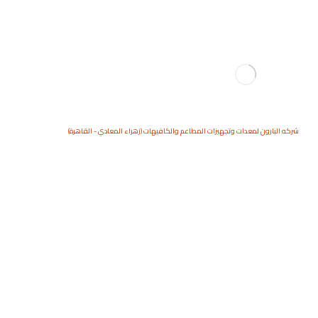
شركه البارون لمعدات وتجهيزات المطاعم والكافيهات (زهراء المعادي - القاهرة)
عصارة قصب HENGZHI
المنتجات
العصارات
عصارة قصب HENGZHI