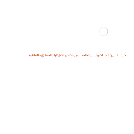
شركه البارون لمعدات وتجهيزات المطاعم والكافيهات (زهراء المعادي - القاهرة)
رف مخبز تجاري
المنتجات
مخبز
رف مخبز تجاري