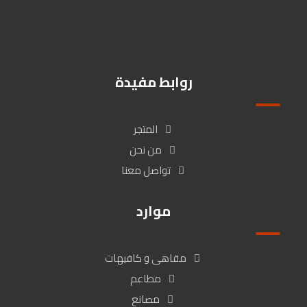
زهراء المعادى / شارع كارفور المعراج بين عمارة البنك الاهلى وبنك ال
Cib , القاهرة, مصر
روابط مفيدة
المتجر
من نحن
تواصل معنا
موارد
مقاهى و كافيهات
مطاعم
مصانع