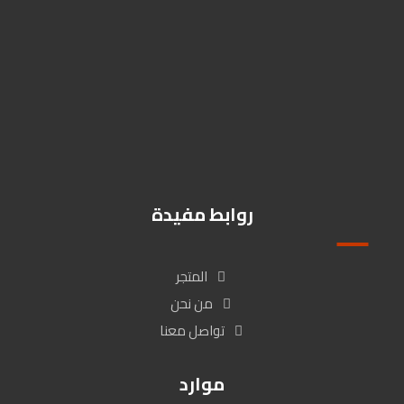
Kmohanad766@gmail.com
01009510003
زهراء المعادى / شارع كارفور المعراج بين عمارة البنك الاهلى وبنك ال
Cib , القاهرة, مصر
روابط مفيدة
المتجر
من نحن
تواصل معنا
موارد