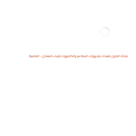
شركه البارون لمعدات وتجهيزات المطاعم والكافيهات (زهراء المعادي - القاهرة)
ترابيزه مطبخ بدولاب متعدده
الإستعمالات
المنتجات
الاستانلس
ترابيزه مطبخ بدولاب مت
عدده الإستعمالات