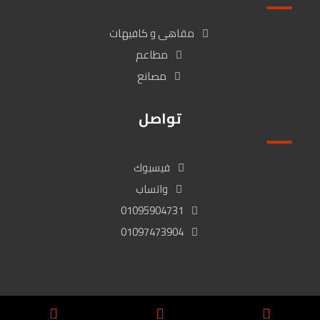
مقاهى و كافيهات
مطاعم
مصانع
تواصل
فيسبوك
واتساب
01095904731
01097473904