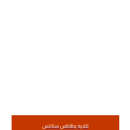
قلايه بطاطس ستانلس