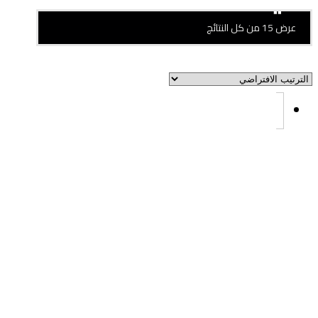
قلايات
عرض ⁦15⁩ من كل النتائج