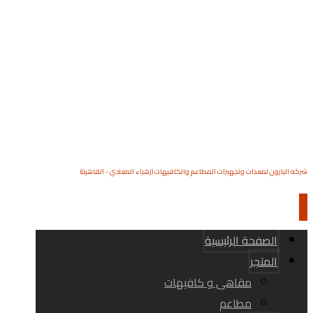
شركه البارون لمعدات وتجهيزات المطاعم والكافيهات (زهراء المعادي - القاهرة)
الصفحة الرئيسية
المتجر
مقاهى و كافيهات
مطاعم