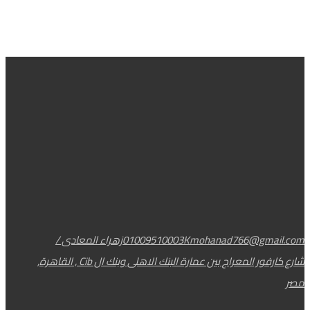
Kmohanad766@gmail.com
01009510003
زهراء المعادى /
شارع كارفور المعراج بين عمارة البنك الاهلى وبنك ال Cib , القاهرة,
مصر